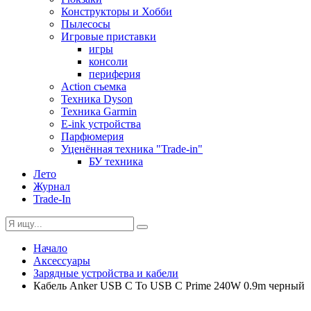
Конструкторы и Хобби
Пылесосы
Игровые приставки
игры
консоли
периферия
Action съемка
Техника Dyson
Техника Garmin
E-ink устройства
Парфюмерия
Уценённая техника "Trade-in"
БУ техника
Лето
Журнал
Trade-In
Начало
Аксессуары
Зарядные устройства и кабели
Кабель Anker USB C To USB C Prime 240W 0.9m черный