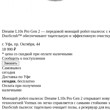
Dreame L10s Pro Gen 2 — передовой моющий робот-пылесос с м
DuoScrub™ обеспечивают тщательную и эффективную очистку п
г. Уфа, пр. Октября, 44
18 990
₽
* цена со скидкой при оплате наличными
Сообщить о поступлении
Заказать
Самовывоз
сегодня
Доставка по Уфе
сегодня
, бесплатно
Оплата при получении
наличными
Моющий робот-пылесос Dreame L10s Pro Gen 2 открывает новую
технологией Vormax он легко справляется с самыми стойкими 
DuoScrub пылесос тщательно очищает полы, а резервуар для во