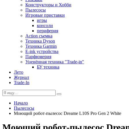
Конструкторы и Хобби
Пылесосы
Игровые приставки
игры
консоли
периферия
Action съемка
Техника Dyson
Техника Garmin
E-ink устройства
Парфюмерия
Уценённая техника "Trade-in"
БУ техника
Лето
Журнал
Trade-In
Начало
Пылесосы
Моющий робот-пылесос Dreame L10S Pro Gen 2 White
Моющий робот-пылесос Dream