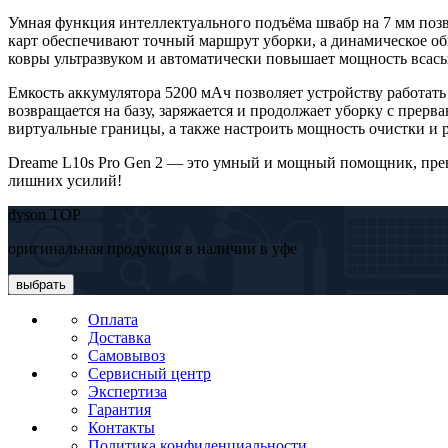
Умная функция интеллектуального подъёма швабр на 7 мм позв
карт обеспечивают точный маршрут уборки, а динамическое обн
ковры ультразвуком и автоматически повышает мощность всасы
Емкость аккумулятора 5200 мАч позволяет устройству работать 
возвращается на базу, заряжается и продолжает уборку с прер
виртуальные границы, а также настроить мощность очистки и р
Dreame L10s Pro Gen 2 — это умный и мощный помощник, превр
лишних усилий!
dyson TOP
оригинальная продукция в наличии в уфе
выбрать
Оплата
Доставка
Самовывоз
Сервисный центр
Экспертиза
Гарантия
Контакты
Политика конфиденциальности