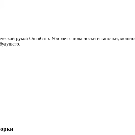
еской рукой OmniGrip. Убирает с пола носки и тапочки, мощност
будущего.
борки