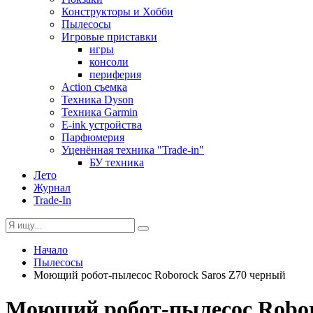
Конструкторы и Хобби
Пылесосы
Игровые приставки
игры
консоли
периферия
Action съемка
Техника Dyson
Техника Garmin
E-ink устройства
Парфюмерия
Уценённая техника "Trade-in"
БУ техника
Лето
Журнал
Trade-In
Начало
Пылесосы
Моющий робот-пылесос Roborock Saros Z70 черный
Моющий робот-пылесос Robor