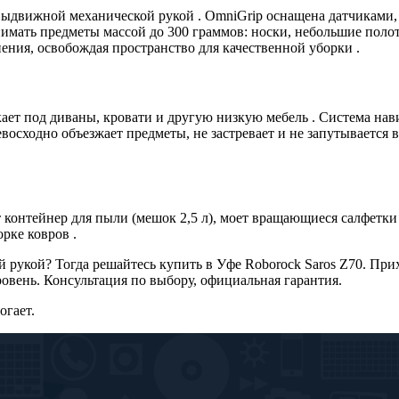
 выдвижной механической рукой . OmniGrip оснащена датчиками
нимать предметы массой до 300 граммов: носки, небольшие поло
ения, освобождая пространство для качественной уборки .
ает под диваны, кровати и другую низкую мебель . Система нави
восходно объезжает предметы, не застревает и не запутывается в
онтейнер для пыли (мешок 2,5 л), моет вращающиеся салфетки 
рке ковров .
й рукой? Тогда решайтесь купить в Уфе Roborock Saros Z70. При
вень. Консультация по выбору, официальная гарантия.
огает.