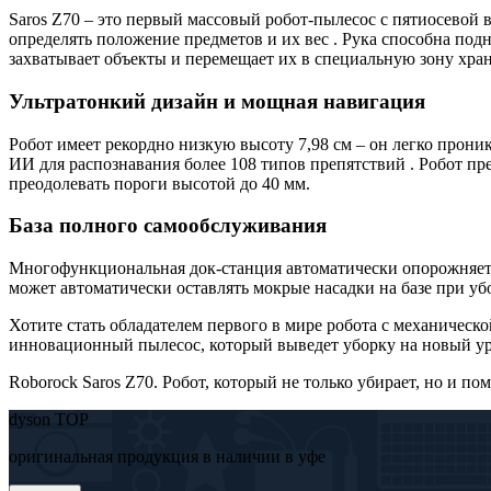
Saros Z70 – это первый массовый робот-пылесос с пятиосевой
определять положение предметов и их вес . Рука способна под
захватывает объекты и перемещает их в специальную зону хран
Ультратонкий дизайн и мощная навигация
Робот имеет рекордно низкую высоту 7,98 см – он легко проник
ИИ для распознавания более 108 типов препятствий . Робот пре
преодолевать пороги высотой до 40 мм.
База полного самообслуживания
Многофункциональная док-станция автоматически опорожняет к
может автоматически оставлять мокрые насадки на базе при убо
Хотите стать обладателем первого в мире робота с механическо
инновационный пылесос, который выведет уборку на новый уро
Roborock Saros Z70. Робот, который не только убирает, но и пом
dyson TOP
оригинальная продукция в наличии в уфе