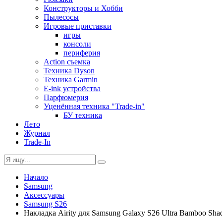
Конструкторы и Хобби
Пылесосы
Игровые приставки
игры
консоли
периферия
Action съемка
Техника Dyson
Техника Garmin
E-ink устройства
Парфюмерия
Уценённая техника "Trade-in"
БУ техника
Лето
Журнал
Trade-In
Начало
Samsung
Аксессуары
Samsung S26
Накладка Airity для Samsung Galaxy S26 Ultra Bamboo Sha