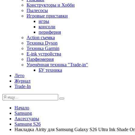
Конструкторы и Хобби
Пылесосы
Игровые приставки
игры
консоли
периферия
Action съемка
Техника Dyson
Техника Garmin
E-ink устройства
Парфюмерия
Уценённая техника "Trade-in"
БУ техника
Лето
Журнал
Trade-In
Начало
Samsung
Аксессуары
Samsung S26
Накладка Airity для Samsung Galaxy S26 Ultra Ink Shade Orie