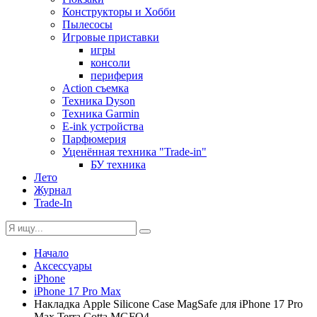
Конструкторы и Хобби
Пылесосы
Игровые приставки
игры
консоли
периферия
Action съемка
Техника Dyson
Техника Garmin
E-ink устройства
Парфюмерия
Уценённая техника "Trade-in"
БУ техника
Лето
Журнал
Trade-In
Начало
Аксессуары
iPhone
iPhone 17 Pro Max
Накладка Apple Silicone Case MagSafe для iPhone 17 Pro
Max Terra Cotta MGFQ4