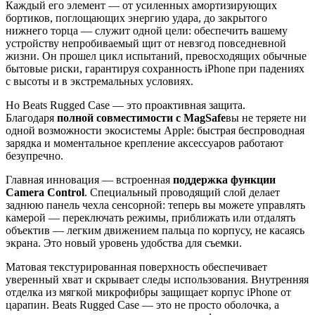
Каждый его элемент — от усиленных амортизирующих
бортиков, поглощающих энергию удара, до закрытого
нижнего торца — служит одной цели: обеспечить вашему
устройству непробиваемый щит от невзгод повседневной
жизни. Он прошел цикл испытаний, превосходящих обычные
бытовые риски, гарантируя сохранность iPhone при падениях
с высоты и в экстремальных условиях.
Но Beats Rugged Case — это проактивная защита.
Благодаря
полной совместимости с MagSafe
вы не теряете ни
одной возможности экосистемы Apple: быстрая беспроводная
зарядка и моментальное крепление аксессуаров работают
безупречно.
Главная инновация — встроенная
поддержка функции
Camera Control
. Специальный проводящий слой делает
заднюю панель чехла сенсорной: теперь вы можете управлять
камерой — переключать режимы, приближать или отдалять
объектив — легким движением пальца по корпусу, не касаясь
экрана. Это новый уровень удобства для съемки.
Матовая текстурированная поверхность обеспечивает
уверенный хват и скрывает следы использования. Внутренняя
отделка из мягкой микрофибры защищает корпус iPhone от
царапин. Beats Rugged Case — это не просто оболочка, а