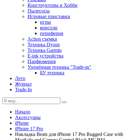
Конструкторы и Хобби
Пылесосы
Игровые приставки
игры
консоли
периферия
Action съемка
Техника Dyson
Техника Garmin
E-ink устройства
Парфюмерия
Уценённая техника "Trade-in"
БУ техника
Лето
Журнал
Trade-In
Начало
Аксессуары
iPhone
iPhone 17 Pro
Накладка Beats для iPhone 17 Pro Rugged Case with
MagSafe and Camera Control Black MGJM4