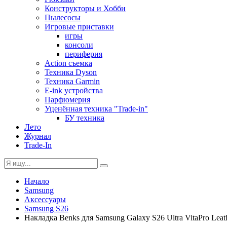
Конструкторы и Хобби
Пылесосы
Игровые приставки
игры
консоли
периферия
Action съемка
Техника Dyson
Техника Garmin
E-ink устройства
Парфюмерия
Уценённая техника "Trade-in"
БУ техника
Лето
Журнал
Trade-In
Начало
Samsung
Аксессуары
Samsung S26
Накладка Benks для Samsung Galaxy S26 Ultra VitaPro Leat