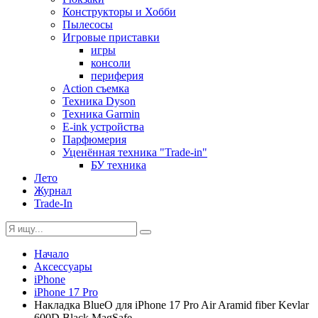
Конструкторы и Хобби
Пылесосы
Игровые приставки
игры
консоли
периферия
Action съемка
Техника Dyson
Техника Garmin
E-ink устройства
Парфюмерия
Уценённая техника "Trade-in"
БУ техника
Лето
Журнал
Trade-In
Начало
Аксессуары
iPhone
iPhone 17 Pro
Накладка BlueO для iPhone 17 Pro Air Aramid fiber Kevlar
600D Black MagSafe