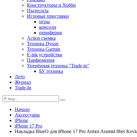
Конструкторы и Хобби
Пылесосы
Игровые приставки
игры
консоли
периферия
Action съемка
Техника Dyson
Техника Garmin
E-ink устройства
Парфюмерия
Уценённая техника "Trade-in"
БУ техника
Лето
Журнал
Trade-In
Начало
Аксессуары
iPhone
iPhone 17 Pro
Накладка BlueO для iPhone 17 Pro Armor Aramid fiber Kevl