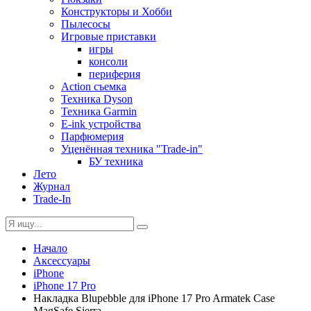
Конструкторы и Хобби
Пылесосы
Игровые приставки
игры
консоли
периферия
Action съемка
Техника Dyson
Техника Garmin
E-ink устройства
Парфюмерия
Уценённая техника "Trade-in"
БУ техника
Лето
Журнал
Trade-In
Начало
Аксессуары
iPhone
iPhone 17 Pro
Накладка Blupebble для iPhone 17 Pro Armatek Case
MagSafe Sierra