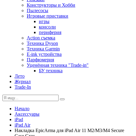
Конструкторы и Хобби
Пылесосы
Игровые приставки
игры
консоли
периферия
Action съемка
Техника Dyson
Техника Garmin
E-ink устройства
Парфюмерия
Уценённая техника "Trade-in"
БУ техника
Лето
Журнал
Trade-In
Начало
Аксессуары
iPad
iPad Air
Накладка EpicArma для iPad Air 11 M2/M3/M4 Secure
Case Gray