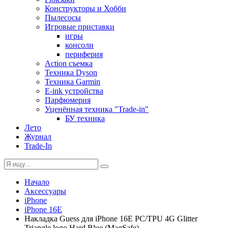
Конструкторы и Хобби
Пылесосы
Игровые приставки
игры
консоли
периферия
Action съемка
Техника Dyson
Техника Garmin
E-ink устройства
Парфюмерия
Уценённая техника "Trade-in"
БУ техника
Лето
Журнал
Trade-In
Начало
Аксессуары
iPhone
iPhone 16E
Накладка Guess для iPhone 16E PC/TPU 4G Glitter
Triangle logo Hard Blue (MagSafe)