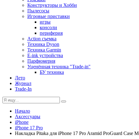
Конструкторы и Хобби
Пылесосы
Игровые приставки
игры
консоли
периферия
Action съемка
Техника Dyson
Техника Garmin
E-ink устройства
Парфюмерия
Уценённая техника "Trade-in"
БУ техника
Лето
Журнал
Trade-In
Начало
Аксессуары
iPhone
iPhone 17 Pro
Накладка Pitaka для iPhone 17 Pro Aramid ProGuard Case M