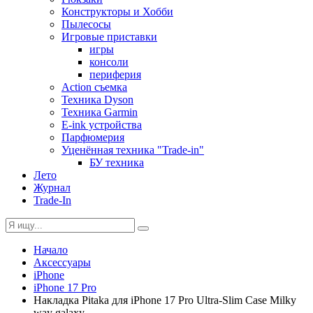
Конструкторы и Хобби
Пылесосы
Игровые приставки
игры
консоли
периферия
Action съемка
Техника Dyson
Техника Garmin
E-ink устройства
Парфюмерия
Уценённая техника "Trade-in"
БУ техника
Лето
Журнал
Trade-In
Начало
Аксессуары
iPhone
iPhone 17 Pro
Накладка Pitaka для iPhone 17 Pro Ultra-Slim Case Milky
way galaxy