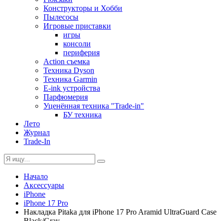
Конструкторы и Хобби
Пылесосы
Игровые приставки
игры
консоли
периферия
Action съемка
Техника Dyson
Техника Garmin
E-ink устройства
Парфюмерия
Уценённая техника "Trade-in"
БУ техника
Лето
Журнал
Trade-In
Начало
Аксессуары
iPhone
iPhone 17 Pro
Накладка Pitaka для iPhone 17 Pro Aramid UltraGuard Case
Black/Gray