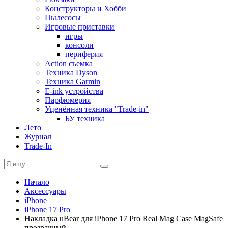
Конструкторы и Хобби
Пылесосы
Игровые приставки
игры
консоли
периферия
Action съемка
Техника Dyson
Техника Garmin
E-ink устройства
Парфюмерия
Уценённая техника "Trade-in"
БУ техника
Лето
Журнал
Trade-In
Начало
Аксессуары
iPhone
iPhone 17 Pro
Накладка uBear для iPhone 17 Pro Real Mag Case MagSafe
прозрачный