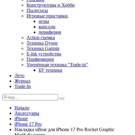
Конструкторы и Хобби
Пылесосы
Игровые приставки
игры
консоли
периферия
Action съемка
Техника Dyson
Техника Garmin
E-ink устройства
Парфюмерия
Уценённая техника "Trade-in"
БУ техника
Лето
Журнал
Trade-In
Начало
Аксессуары
iPhone
iPhone 17 Pro
Накладка uBear для iPhone 17 Pro Rocket Graphic
MagSafe синяя