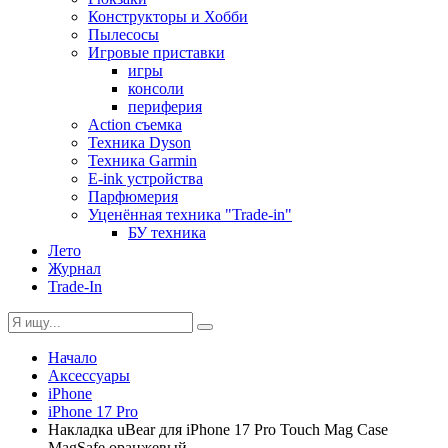
Конструкторы и Хобби
Пылесосы
Игровые приставки
игры
консоли
периферия
Action съемка
Техника Dyson
Техника Garmin
E-ink устройства
Парфюмерия
Уценённая техника "Trade-in"
БУ техника
Лето
Журнал
Trade-In
Начало
Аксессуары
iPhone
iPhone 17 Pro
Накладка uBear для iPhone 17 Pro Touch Mag Case
MagSafe оранжевый