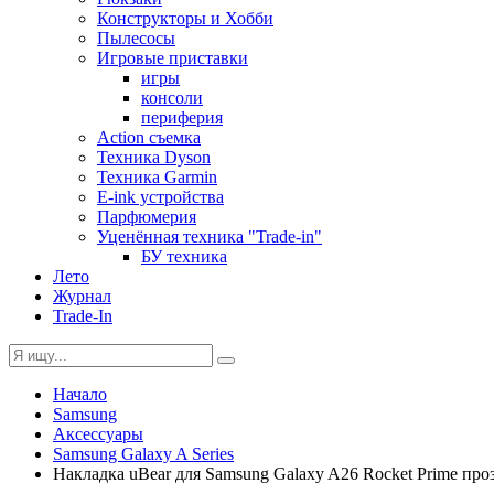
Конструкторы и Хобби
Пылесосы
Игровые приставки
игры
консоли
периферия
Action съемка
Техника Dyson
Техника Garmin
E-ink устройства
Парфюмерия
Уценённая техника "Trade-in"
БУ техника
Лето
Журнал
Trade-In
Начало
Samsung
Аксессуары
Samsung Galaxy A Series
Накладка uBear для Samsung Galaxy A26 Rocket Prime про