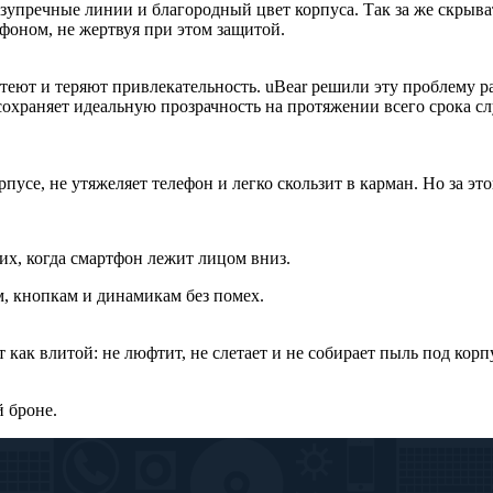
езупречные линии и благородный цвет корпуса. Так за же скрыв
тфоном, не жертвуя при этом защитой.
еют и теряют привлекательность. uBear решили эту проблему раз
сохраняет идеальную прозрачность на протяжении всего срока с
усе, не утяжеляет телефон и легко скользит в карман. Но за эт
х, когда смартфон лежит лицом вниз.
, кнопкам и динамикам без помех.
т как влитой: не люфтит, не слетает и не собирает пыль под кор
 броне.