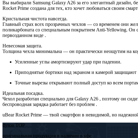
Вы выбирали Samsung Galaxy A26 за его элегантный дизайн, б
Rocket Prime создана для тех, кто хочет любоваться своим смар
Кристальная чистота навсегда.
Главный страх всех прозрачных чехлов — со временем они желт
поликарбоната со специальным покрытием Anti-Yellowing. Он 
первозданном виде .
Невесомая защита.
Толщина чехла минимальна — он практически неощутим на корп
Усиленные углы амортизируют удар при падении.
Приподнятые бортики над экраном и камерой защищают и
Точные вырезы открывают полный доступ ко всем портам
Идеальная посадка.
Чехол разработан специально для Galaxy A26 , поэтому он сиди
беспроводная зарядка работает без проблем .
uBear Rocket Prime — твой смартфон в невидимой, но надежной
dyson TOP
оригинальная продукция в наличии в уфе