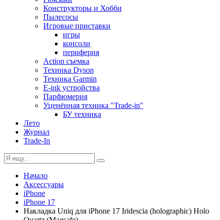
Конструкторы и Хобби
Пылесосы
Игровые приставки
игры
консоли
периферия
Action съемка
Техника Dyson
Техника Garmin
E-ink устройства
Парфюмерия
Уценённая техника "Trade-in"
БУ техника
Лето
Журнал
Trade-In
Начало
Аксессуары
iPhone
iPhone 17
Накладка Uniq для iPhone 17 Iridescia (holographic) Holo
Quartz (Magsafe)