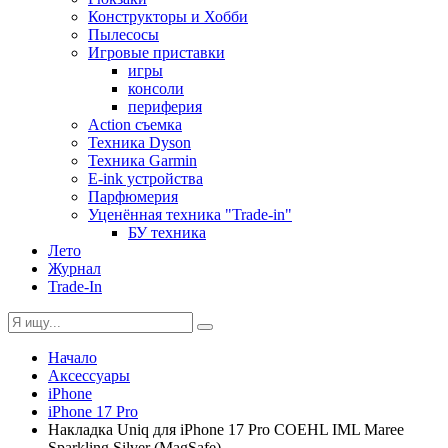
Конструкторы и Хобби
Пылесосы
Игровые приставки
игры
консоли
периферия
Action съемка
Техника Dyson
Техника Garmin
E-ink устройства
Парфюмерия
Уценённая техника "Trade-in"
БУ техника
Лето
Журнал
Trade-In
Начало
Аксессуары
iPhone
iPhone 17 Pro
Накладка Uniq для iPhone 17 Pro COEHL IML Maree
Sparkling Silver (MagSafe)