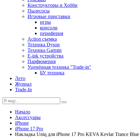
Конструкторы и Хобби
Пылесосы
Игровые приставки
игры
консоли
периферия
Action съемка
Техника Dyson
Техника Garmin
E-ink устройства
Парфюмерия
Уценённая техника "Trade-in"
БУ техника
Лето
Журнал
Trade-In
Начало
Аксессуары
iPhone
iPhone 17 Pro
Накладка Uniq для iPhone 17 Pro KEVA Kevlar Trance Blue