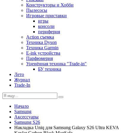
Конструкторы и Хобби
Пылесосы
Игровые приставки
игры
консоли
периферия
Action съемка
Техника Dyson
Техника Garmin
E-ink устройства
Парфюмерия
Уценённая техника "Trade-in"
БУ техника
Лето
Журнал
Trade-In
Начало
Samsung
Аксессуары
Samsung S26
Накладка Uniq для Samsung Galaxy S26 Ultra KEVA
Kevlar Carbon Black MagSafe