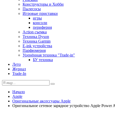
Конструкторы и Хобби
Пылесосы
Игровые приставки
игры
консоли
периферия
Action съемка
Техника Dyson
Техника Garmin
E-ink устройства
Парфюмерия
Уценённая техника "Trade-in"
БУ техника
Лето
Журнал
Trade-In
Начало
Apple
Оригинальные аксессуары Apple
Оригинальное сетевое зарядное устройство Apple Powe