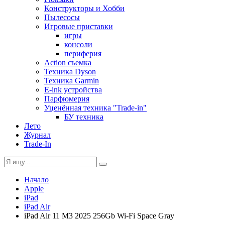
Конструкторы и Хобби
Пылесосы
Игровые приставки
игры
консоли
периферия
Action съемка
Техника Dyson
Техника Garmin
E-ink устройства
Парфюмерия
Уценённая техника "Trade-in"
БУ техника
Лето
Журнал
Trade-In
Начало
Apple
iPad
iPad Air
iPad Air 11 M3 2025 256Gb Wi-Fi Space Gray