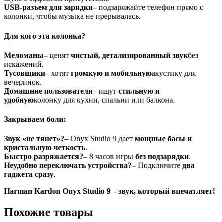
USB-разъем для зарядки
– подзаряжайте телефон прямо с
колонки, чтобы музыка не прерывалась.
Для кого эта колонка?
Меломаны
– ценят
чистый, детализированный звук
без
искажений.
Тусовщики
– хотят
громкую и мобильную
акустику для
вечеринок.
Домашние пользователи
– ищут
стильную и
удобную
колонку для кухни, спальни или балкона.
Закрываем боли:
Звук «не тянет»?
– Onyx Studio 9 дает
мощные басы и
кристальную четкость
.
Быстро разряжается?
– 8 часов игры
без подзарядки
.
Неудобно переключать устройства?
– Подключите
два
гаджета сразу
.
Harman Kardon Onyx Studio 9 – звук, который впечатляет!
Похожие товары