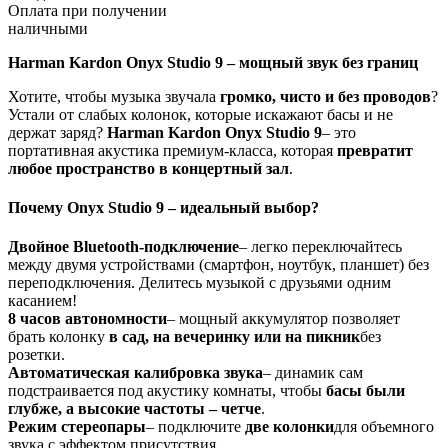
Оплата при получении
наличными
Harman Kardon Onyx Studio 9 – мощный звук без границ
Хотите, чтобы музыка звучала
громко, чисто и без проводов
?
Устали от слабых колонок, которые искажают басы и не
держат заряд?
Harman Kardon Onyx Studio 9
– это
портативная акустика премиум-класса, которая
превратит
любое пространство в концертный зал
.
Почему Onyx Studio 9 – идеальный выбор?
Двойное Bluetooth-подключение
– легко переключайтесь
между двумя устройствами (смартфон, ноутбук, планшет) без
переподключения. Делитесь музыкой с друзьями одним
касанием!
8 часов автономности
– мощный аккумулятор позволяет
брать колонку
в сад, на вечеринку или на пикник
без
розетки.
Автоматическая калибровка звука
– динамик сам
подстраивается под акустику комнаты, чтобы
басы были
глубже, а высокие частоты – четче
.
Режим стереопары
– подключите
две колонки
для объемного
звука с эффектом присутствия.