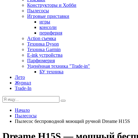
Конструкторы и Хобби
Пылесосы
Игровые приставки
игры
консоли
периферия
Action съемка
Техника Dyson
Техника Garmin
E-ink устройства
Парфюмерия
Уценённая техника "Trade-in"
БУ техника
Лето
Журнал
Trade-In
Начало
Пылесосы
Пылесос беспроводной моющий ручной Dreame H15S
Dreame H15S — мощный беспр