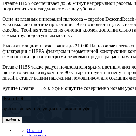
Dreame H15S обеспечивает до 50 минут непрерывной работы, чт
подготовиться к следующему сеансу уборки.
Одна из главных инноваций пылесоса – скребок DescendReach 
максимально плотное прилегание. Это позволяет тщательно уб
скребка. Тройная технология очистки кромок дополнительно га
самым труднодоступным местам.
Высокая мощность всасывания до 21 000 Па позволяет легко 
фильтрации с HEPA-фильтром и герметичной конструкции конт
самоочистки щетки с острыми лезвиями предотвращает наматыв
Dreame H15S также радует пользователя ярким цветным диспл
щетки горячим воздухом при 90°C гарантируют гигиену и про
дизайн, станет вашим надежным помощником для создания чис
Купите Dreame H15S в Уфе и ощутите совершенно новый урове
dyson TOP
оригинальная продукция в наличии в уфе
выбрать
Оплата
Доставка