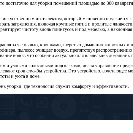
о достаточно для уборки помещений площадью до 300 квадратных
с искусственным интеллектом, который мгновенно опускается к
ирать загрязнения, включая крупные пятна и пролитые жидкост
рантирует чистоту вдоль плинтусов и под мебелью, а наклонная 
справляться с пылью, крошками, шерстью домашних животных и 
ейнера, пылесос очищает воздух, препятствуя распространению
ание волос, что особенно актуально для владельцев домашних 
еем и умными голосовыми подсказками, делая управление преде
длевают срок службы устройства. Это устройство, сочетающее 
тоты и уюта в доме.
нь уборки, где технология служит комфорту и эффективности.