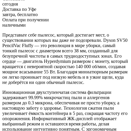
сегодня
Доставка по Уфе
завтра, бесплатно
Оплата при получении
наличными
Представьте себе пылесос, который достигает мест, о
существовании которых вы даже не подозревали. Dyson SV50
PencilVac Fluffy — это революция в мире уборки, самый
тонкий пылесос с диаметром всего 38 мм, созданный для
безупречной чистоты в самых труднодоступных зонах. Его
сердце — двигатель Hyperdymium размером с монету, который
вращается с невероятной скоростью 140 000 об/мин, создавая
мощное всасывание 55 Вт. Благодаря миниатюрным размерам
он легко проникает под низкую мебель и в узкие щели, куда
не доберётся ни один обычный пылесос.
Инновационная двухступенчатая система фильтрации
задерживает 99.99% микрочастиц пыли и аллергенов
размером до 0.3 микрона, обеспечивая не просто уборку, а
настоящую заботу о здоровье. Технология сжатия пыли
увеличивает ёмкость контейнера в 5 раз, сокращая частоту его
опорожнения. Информативный ЖК-дисплей отображает
выбранный режим и оставшееся время работы, делая
использование интуитивно понятным. С эргономичным