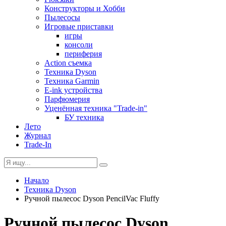
Конструкторы и Хобби
Пылесосы
Игровые приставки
игры
консоли
периферия
Action съемка
Техника Dyson
Техника Garmin
E-ink устройства
Парфюмерия
Уценённая техника "Trade-in"
БУ техника
Лето
Журнал
Trade-In
Начало
Техника Dyson
Ручной пылесос Dyson PencilVac Fluffy
Ручной пылесос Dyson