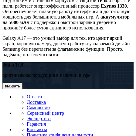
Под тонким и стильным корпусом с защитой
IP54
от брызг и
пыли работает энергоэффективный процессор
Exynos 1330
.
Он обеспечивает плавную работу интерфейса и достаточную
мощность для большинства мобильных игр. А
аккумулятор
на 5000 мАч
с поддержкой быстрой зарядки уверенно
проживёт более суток активного использования.
Galaxy A17 — это умный выбор для тех, кто ценит яркий
экран, хорошую камеру, долгую работу и узнаваемый дизайн
Samsung без переплаты за флагманские функции. Просто,
надёжно, по-самсунговски.
dyson TOP
оригинальная продукция в наличии в уфе
выбрать
Оплата
Доставка
Самовывоз
Сервисный центр
Экспертиза
Гарантия
Контакты
Политика конфиденциальности