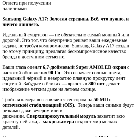
Оплата при получении
наличными
Samsung Galaxy A17: Золотая середина. Всё, что нужно, и
ничего лишнего.
Идеальный смартфон — не обязательно самый мощный или
дорогой. Это тот, что безупречно решает ваши ежедневные
задачи, не требуя компромиссов. Samsung Galaxy A17 создан
по этому принципу, предлагая бескомпромиссное качество
бренда в доступном сегменте.
Ваши глаза оценят
6,7-дюймовый Super AMOLED-экран
с
частотой обновления
90 Гц
. Это означает сочные цвета,
идеальный чёрный и невероятно плавную прокрутку лент
соцсетей. Забудьте о бликах — яркость в
800 нит
делает
изображение чётким даже на летнем солнце.
Тройная камера возглавляется сенсором на
50 МП с
оптической стабилизацией (OIS)
. Теперь ваши снимки будут
резкими даже вечером или в
движении.
Сверхширокоугольный модуль
захватит всю
красоту пейзажа, а
макро-камера
откроет мир мелких
деталей.