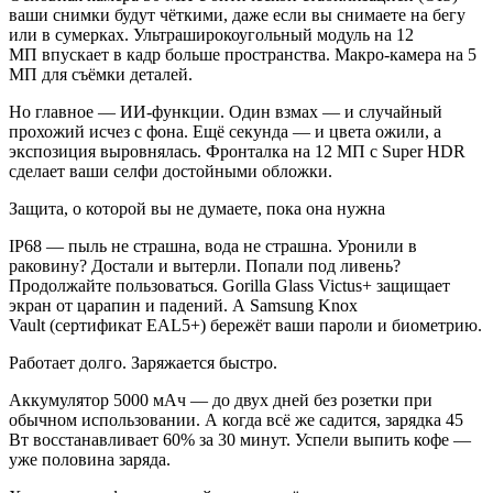
ваши снимки будут чёткими, даже если вы снимаете на бегу
или в сумерках. Ультраширокоугольный модуль на 12
МП впускает в кадр больше пространства. Макро-камера на 5
МП для съёмки деталей.
Но главное — ИИ-функции. Один взмах — и случайный
прохожий исчез с фона. Ещё секунда — и цвета ожили, а
экспозиция выровнялась. Фронталка на 12 МП с Super HDR
сделает ваши селфи достойными обложки.
Защита, о которой вы не думаете, пока она нужна
IP68 — пыль не страшна, вода не страшна. Уронили в
раковину? Достали и вытерли. Попали под ливень?
Продолжайте пользоваться. Gorilla Glass Victus+ защищает
экран от царапин и падений. А Samsung Knox
Vault (сертификат EAL5+) бережёт ваши пароли и биометрию.
Работает долго. Заряжается быстро.
Аккумулятор 5000 мАч — до двух дней без розетки при
обычном использовании. А когда всё же садится, зарядка 45
Вт восстанавливает 60% за 30 минут. Успели выпить кофе —
уже половина заряда.