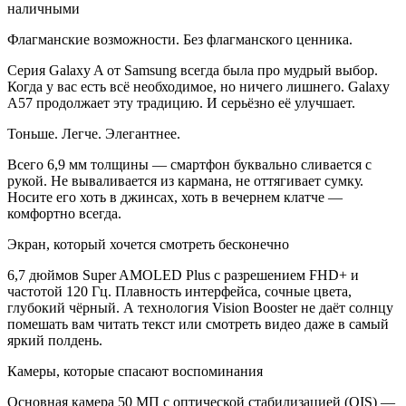
наличными
Флагманские возможности. Без флагманского ценника.
Серия Galaxy A от Samsung всегда была про мудрый выбор.
Когда у вас есть всё необходимое, но ничего лишнего. Galaxy
A57 продолжает эту традицию. И серьёзно её улучшает.
Тоньше. Легче. Элегантнее.
Всего 6,9 мм толщины — смартфон буквально сливается с
рукой. Не вываливается из кармана, не оттягивает сумку.
Носите его хоть в джинсах, хоть в вечернем клатче —
комфортно всегда.
Экран, который хочется смотреть бесконечно
6,7 дюймов Super AMOLED Plus с разрешением FHD+ и
частотой 120 Гц. Плавность интерфейса, сочные цвета,
глубокий чёрный. А технология Vision Booster не даёт солнцу
помешать вам читать текст или смотреть видео даже в самый
яркий полдень.
Камеры, которые спасают воспоминания
Основная камера 50 МП с оптической стабилизацией (OIS) —