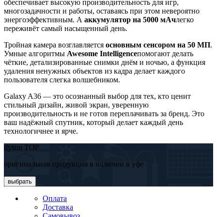
обеспечивает высокую производительность для игр,
многозадачности и работы, оставаясь при этом невероятно
энергоэффективным. А
аккумулятор на 5000 мАч
легко
переживёт самый насыщенный день.
Тройная камера возглавляется
основным сенсором на 50 МП
.
Умные алгоритмы
Awesome Intelligence
помогают делать
чёткие, детализированные снимки днём и ночью, а функция
удаления ненужных объектов из кадра делает каждого
пользователя слегка волшебником.
Galaxy A36 — это осознанный выбор для тех, кто ценит
стильный дизайн, живой экран, уверенную
производительность и не готов переплачивать за бренд. Это
ваш надёжный спутник, который делает каждый день
технологичнее и ярче.
dyson TOP
оригинальная продукция в наличии в уфе
выбрать
Оплата
Доставка
Самовывоз