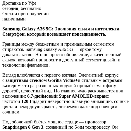
Доставка по Уфе
сегодня
, бесплатно
Оплата при получении
наличными
Samsung Galaxy A36 5G: Эволюция стиля и интеллекта.
Смартфон, который возвышает повседневность.
Границы между бюджетным и премиальным сегментом
стираются. Samsung Galaxy A36 5G — яркое тому
доказательство. Это не просто обновление, а качественный
скачок, который привносит в доступный сегмент дизайн и
технологии флагманов.
Взгляд влюбляется с первого взгляда. Элегантный корпус
с
защитным стеклом Gorilla Victus+
и стильным
островом
камер
вместо разрозненных модулей придаёт смартфону
дорогой, целостный вид. Но главное чудо раскрывается при
включении:
6,7-дюймовый Super AMOLED-экран
с
частотой
120 Гц
дарит невероятно плавную анимацию, сочные
цвета и рекордную яркость, читаемую даже под палящим
солнцем.
Под оболочкой бьётся мощное сердце —
процессор
Snapdragon 6 Gen 3
, созданный по 5-нм техпроцессу. Он