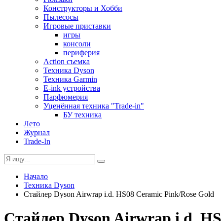
Конструкторы и Хобби
Пылесосы
Игровые приставки
игры
консоли
периферия
Action съемка
Техника Dyson
Техника Garmin
E-ink устройства
Парфюмерия
Уценённая техника "Trade-in"
БУ техника
Лето
Журнал
Trade-In
Начало
Техника Dyson
Стайлер Dyson Airwrap i.d. HS08 Ceramic Pink/Rose Gold
Стайлер Dyson Airwrap i.d. H