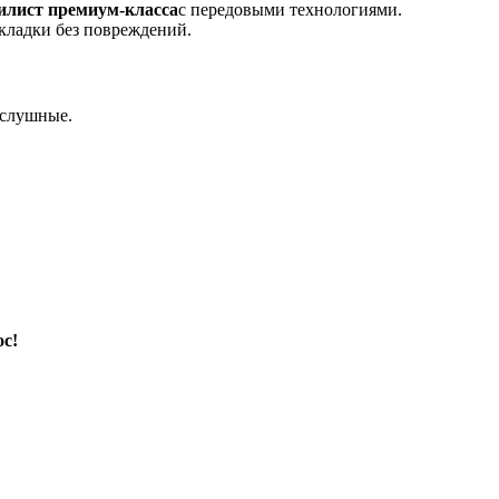
илист премиум-класса
с передовыми технологиями.
кладки без повреждений.
ослушные.
ос!