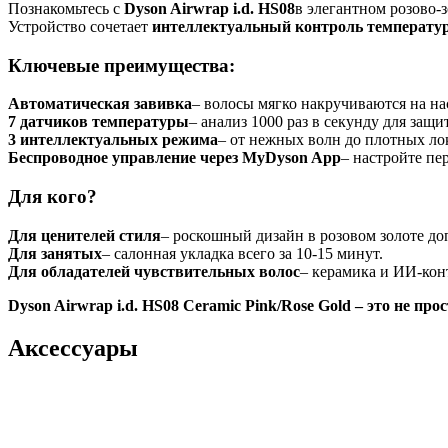
Познакомьтесь с
Dyson Airwrap i.d. HS08
в элегантном розово-
Устройство сочетает
интеллектуальный контроль температу
Ключевые преимущества:
Автоматическая завивка
– волосы мягко накручиваются на на
7 датчиков температуры
– анализ 1000 раз в секунду для защи
3 интеллектуальных режима
– от нежных волн до плотных ло
Беспроводное управление через MyDyson App
– настройте пе
Для кого?
Для ценителей стиля
– роскошный дизайн в розовом золоте до
Для занятых
– салонная укладка всего за 10-15 минут.
Для обладателей чувствительных волос
– керамика и ИИ-кон
Dyson Airwrap i.d. HS08 Ceramic Pink/Rose Gold – это не пр
Аксессуары