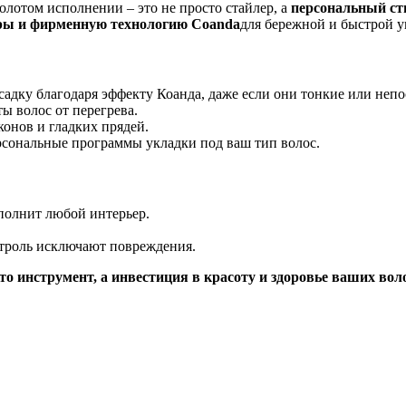
золотом исполнении – это не просто стайлер, а
персональный ст
ры и фирменную технологию Coanda
для бережной и быстрой у
садку благодаря эффекту Коанда, даже если они тонкие или неп
ты волос от перегрева.
конов и гладких прядей.
рсональные программы укладки под ваш тип волос.
полнит любой интерьер.
троль исключают повреждения.
осто инструмент, а инвестиция в красоту и здоровье ваших вол