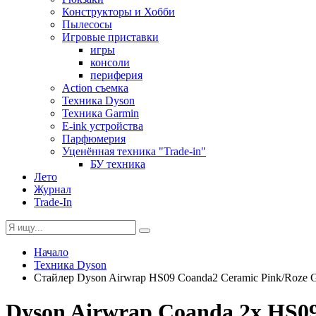
Конструкторы и Хобби
Пылесосы
Игровые приставки
игры
консоли
периферия
Action съемка
Техника Dyson
Техника Garmin
E-ink устройства
Парфюмерия
Уценённая техника "Trade-in"
БУ техника
Лето
Журнал
Trade-In
Начало
Техника Dyson
Стайлер Dyson Airwrap HS09 Coanda2 Ceramic Pink/Roze 
Dyson Airwrap Coanda 2x HS0