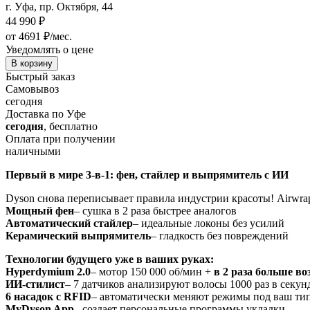
г. Уфа, пр. Октября, 44
44 990
₽
от 4691 ₽/мес.
Уведомлять о цене
В корзину
Быстрый заказ
Самовывоз
сегодня
Доставка по Уфе
сегодня
, бесплатно
Оплата при получении
наличными
Первый в мире 3-в-1: фен, стайлер и выпрямитель с ИИ
Dyson снова переписывает правила индустрии красоты! Airwrap
Мощный фен
– сушка в 2 раза быстрее аналогов
Автоматический стайлер
– идеальные локоны без усилий
Керамический выпрямитель
– гладкость без повреждений
Технологии будущего уже в ваших руках:
Hyperdymium 2.0
– мотор 150 000 об/мин +
в 2 раза больше в
ИИ-стилист
– 7 датчиков анализируют волосы 1000 раз в секун
6 насадок с RFID
– автоматически меняют режимы под ваш тип
MyDyson App
– создает персональные программы укладки