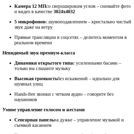
Камера 12 МП
со сверхшироким углом – снимайте фото
и видео в качестве
3024x4032
5 микрофонов
с шумоподавлением – кристально чистый
звук даже на ветру
Прямые трансляции в соцсетях – делитесь моментом в
реальном времени
Невидимый звук премиум-класса
Динамики открытого типа
с усиленными басами –
только вы слышите музыку
Высокая громкость
без искажений – идеально для
шумных улиц
Hands-free звонки с четким аудио – говорите без
наушников
Умное управление голосом и жестами
Сенсорная панель
на дужке – управление музыкой и
съемкой касанием