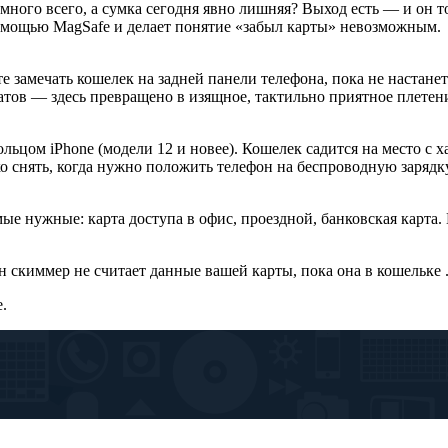
много всего, а сумка сегодня явно лишняя? Выход есть — и он то
 помощью MagSafe и делает понятие «забыл карты» невозможным.
те замечать кошелек на задней панели телефона, пока не настан
тов — здесь превращено в изящное, тактильно приятное плетение
ьцом iPhone (модели 12 и новее). Кошелек садится на место с 
гко снять, когда нужно положить телефон на беспроводную зарядку
ые нужные: карта доступа в офис, проездной, банковская карта.
киммер не считает данные вашей карты, пока она в кошельке . Б
e.