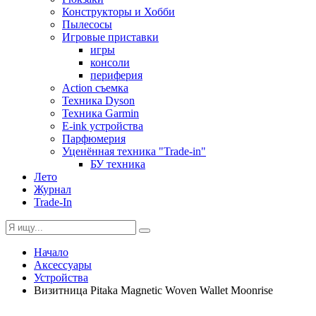
Конструкторы и Хобби
Пылесосы
Игровые приставки
игры
консоли
периферия
Action съемка
Техника Dyson
Техника Garmin
E-ink устройства
Парфюмерия
Уценённая техника "Trade-in"
БУ техника
Лето
Журнал
Trade-In
Начало
Аксессуары
Устройства
Визитница Pitaka Magnetic Woven Wallet Moonrise