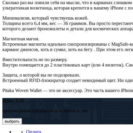
Сколько раз вы ловили себя на мысли, что в карманах слишком 
ультратонкая визитница, которая крепится к вашему iPhone с
Минимализм, который чувствуешь кожей.
Толщина всего 6,4 мм, вес — 36 граммов. Вы просто перестане
которого делают бронежилеты и детали для космических аппара
Магнитная магия.
Встроенные магниты идеально синхронизированы с MagSafe-кол
кармане джинсов, хоть в сумке, хоть на бегу . При этом его ле
Вместительность не по размеру.
Внутри помещается до 2 пластиковых карт (или 4 визиток). Сам
Защита, о которой вы не подозревали.
Встроенный RFID-блокиратор создает невидимый щит. Ни один с
Pitaka Woven Wallet — это не аксессуар. Это часть вашего iPhon
dyson TOP
оригинальная продукция в наличии в уфе
выбрать
Оплата