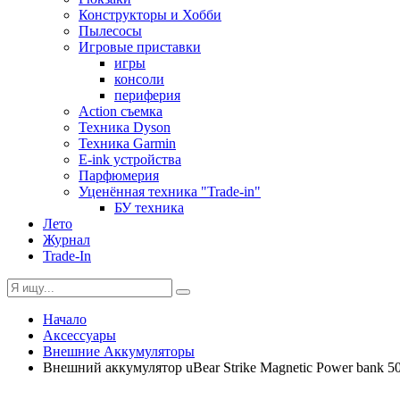
Конструкторы и Хобби
Пылесосы
Игровые приставки
игры
консоли
периферия
Action съемка
Техника Dyson
Техника Garmin
E-ink устройства
Парфюмерия
Уценённая техника "Trade-in"
БУ техника
Лето
Журнал
Trade-In
Начало
Аксессуары
Внешние Аккумуляторы
Внешний аккумулятор uBear Strike Magnetic Power bank