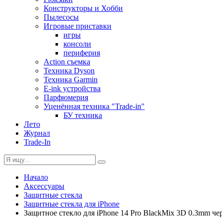
Конструкторы и Хобби
Пылесосы
Игровые приставки
игры
консоли
периферия
Action съемка
Техника Dyson
Техника Garmin
E-ink устройства
Парфюмерия
Уценённая техника "Trade-in"
БУ техника
Лето
Журнал
Trade-In
Начало
Аксессуары
Защитные стекла
Защитные стекла для iPhone
Защитное стекло для iPhone 14 Pro BlackMix 3D 0.3mm 