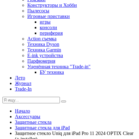
Конструкторы и Хобби
Пылесосы
Игровые приставки
игры
консоли
периферия
Action съемка
Техника Dyson
Техника Garmin
E-ink устройства
Парфюмерия
Уценённая техника "Trade-in"
БУ техника
Лето
Журнал
Trade-In
Начало
Аксессуары
Защитные стекла
Защитные стекла для iPad
Защитное стекло Uniq для iPad Pro 11 2024 OPTIX Clear
(+ installer)