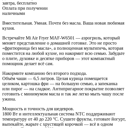
завтра, бесплатно
Оплата при получении
наличными
Вместительная. Умная. Почти без масла. Ваша новая любимая
кухня.
Встречайте Mi Air Fryer MAF-W6501 — аэрогриль, который
меняет представление о домашней готовке. Это не просто
«фритюрница без масла», а полноценная мультипечь, которая
поместится на любой кухне, но накормит всю семью. Забудьте
о плите, духовке и десятке приборов — этот компактный
помощник делает всё сам.
Накормите компанию без второго подхода.
Объём чаши — 6,5 литров. Целая курица помещается
целиком, картошка фри — на большую семью, а запеканка
или пирог — на сладкое. Антипригарное покрытие позволяет
готовить с минимумом масла и так же легко мыть чашу после
ужина.
Мощность и точность для шедевров.
1800 Вт и интеллектуальная система NTC поддерживают
температуру от 40 до 220 °C. Сушите фрукты, готовьте йогурт,
выпекайте, жарьте с хрустящей корочкой — всё в одном