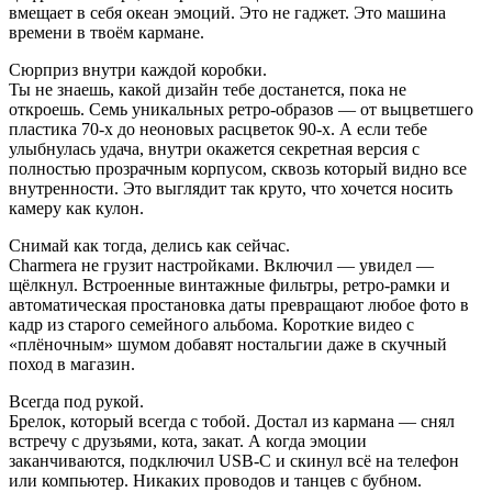
вмещает в себя океан эмоций. Это не гаджет. Это машина
времени в твоём кармане.
Сюрприз внутри каждой коробки.
Ты не знаешь, какой дизайн тебе достанется, пока не
откроешь. Семь уникальных ретро-образов — от выцветшего
пластика 70-х до неоновых расцветок 90-х. А если тебе
улыбнулась удача, внутри окажется секретная версия с
полностью прозрачным корпусом, сквозь который видно все
внутренности. Это выглядит так круто, что хочется носить
камеру как кулон.
Снимай как тогда, делись как сейчас.
Charmera не грузит настройками. Включил — увидел —
щёлкнул. Встроенные винтажные фильтры, ретро-рамки и
автоматическая простановка даты превращают любое фото в
кадр из старого семейного альбома. Короткие видео с
«плёночным» шумом добавят ностальгии даже в скучный
поход в магазин.
Всегда под рукой.
Брелок, который всегда с тобой. Достал из кармана — снял
встречу с друзьями, кота, закат. А когда эмоции
заканчиваются, подключил USB-C и скинул всё на телефон
или компьютер. Никаких проводов и танцев с бубном.