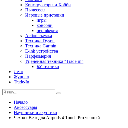
Конструкторы и Хобби
Пылесосы
Игровые приставки
игры
консоли
периферия
Action съемка
Техника Dyson
Техника Garmin
E-ink устройства
Парфюмерия
Уценённая техника "Trade-in"
БУ техника
Лето
Журнал
Trade-In
Начало
Аксессуары
Наушники и акустика
Чехол uBear для Airpods 4 Touch Pro черный