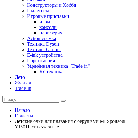
Конструкторы и Хобби
Пылесосы
Игровые приставки
игры
консоли
периферия
Action съемка
Техника Dyson
Техника Garmin
E-ink устройства
Парфюмерия
Уценённая техника "Trade-in"
БУ техника
Лето
Журнал
Trade-In
Начало
Гаджеты
Детские очки для плавания с берушами MI Sportsoul
YJ501L сине-желтые