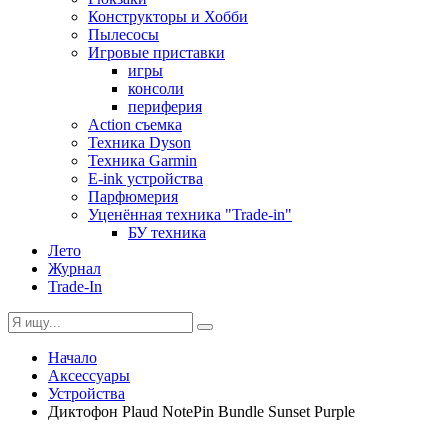
Конструкторы и Хобби
Пылесосы
Игровые приставки
игры
консоли
периферия
Action съемка
Техника Dyson
Техника Garmin
E-ink устройства
Парфюмерия
Уценённая техника "Trade-in"
БУ техника
Лето
Журнал
Trade-In
Начало
Аксессуары
Устройства
Диктофон Plaud NotePin Bundle Sunset Purple