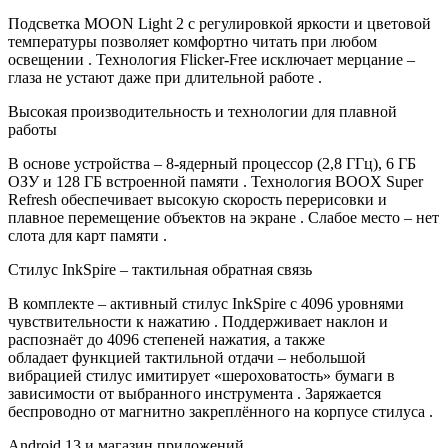
Подсветка MOON Light 2 с регулировкой яркости и цветовой
температуры позволяет комфортно читать при любом
освещении . Технология Flicker-Free исключает мерцание –
глаза не устают даже при длительной работе .
Высокая производительность и технологии для плавной
работы
В основе устройства – 8-ядерный процессор (2,8 ГГц), 6 ГБ
ОЗУ и 128 ГБ встроенной памяти . Технология BOOX Super
Refresh обеспечивает высокую скорость перерисовки и
плавное перемещение объектов на экране . Слабое место – нет
слота для карт памяти .
Стилус InkSpire – тактильная обратная связь
В комплекте – активный стилус InkSpire с 4096 уровнями
чувствительности к нажатию . Поддерживает наклон и
распознаёт до 4096 степеней нажатия, а также
обладает функцией тактильной отдачи – небольшой
вибрацией стилус имитирует «шероховатость» бумаги в
зависимости от выбранного инструмента . Заряжается
беспроводно от магнитно закреплённого на корпусе стилуса .
Android 13 и магазин приложений