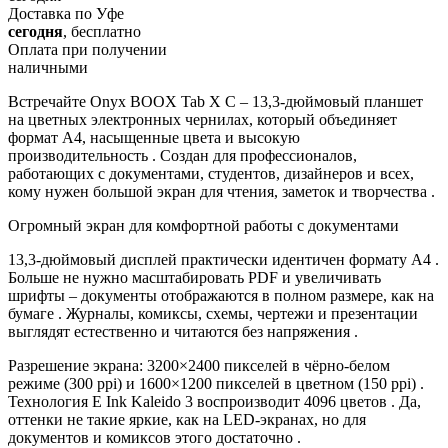
Доставка по Уфе
сегодня
, бесплатно
Оплата при получении
наличными
Встречайте Onyx BOOX Tab X C – 13,3-дюймовый планшет
на цветных электронных чернилах, который объединяет
формат A4, насыщенные цвета и высокую
производительность . Создан для профессионалов,
работающих с документами, студентов, дизайнеров и всех,
кому нужен большой экран для чтения, заметок и творчества .
Огромный экран для комфортной работы с документами
13,3-дюймовый дисплей практически идентичен формату A4 .
Больше не нужно масштабировать PDF и увеличивать
шрифты – документы отображаются в полном размере, как на
бумаге . Журналы, комиксы, схемы, чертежи и презентации
выглядят естественно и читаются без напряжения .
Разрешение экрана: 3200×2400 пикселей в чёрно-белом
режиме (300 ppi) и 1600×1200 пикселей в цветном (150 ppi) .
Технология E Ink Kaleido 3 воспроизводит 4096 цветов . Да,
оттенки не такие яркие, как на LED-экранах, но для
документов и комиксов этого достаточно .