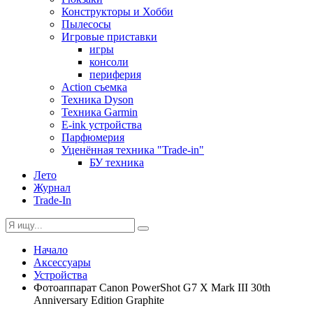
Конструкторы и Хобби
Пылесосы
Игровые приставки
игры
консоли
периферия
Action съемка
Техника Dyson
Техника Garmin
E-ink устройства
Парфюмерия
Уценённая техника "Trade-in"
БУ техника
Лето
Журнал
Trade-In
Начало
Аксессуары
Устройства
Фотоаппарат Canon PowerShot G7 X Mark III 30th
Anniversary Edition Graphite