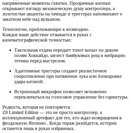
напряженные моменты схватки. Прозрачные кнопки
открывают взгляду механическую душу контроллера, а
золотистые акценты на тачпаде и триггерах напоминают о
закатном небе над вулканом.
Технологии, приближающие к возмездию.
Каждое ваше действие отзывается в руках с
кинематографической точностью:
Тактильная отдача передает топот копыт по диким
полям Хоккайдо, шелест бамбуковых рощ и вибрацию
тетивы перед выстрелом.
Адаптивные триггеры создают реалистичное
сопротивление при натяжении лука или блокировке
удара катаной.
Встроенный микрофон позволяет мгновенно
переключаться на голосовое управление без гарнитуры.
Редкость, которая не повторяется.
Z8 Limited Edition — это не просто контроллер, а
коллекционный артефакт для тех, кто ждал возвращения в
феодальную Японию . Когда тираж разойдется, история
останется лишь в руках избранных.