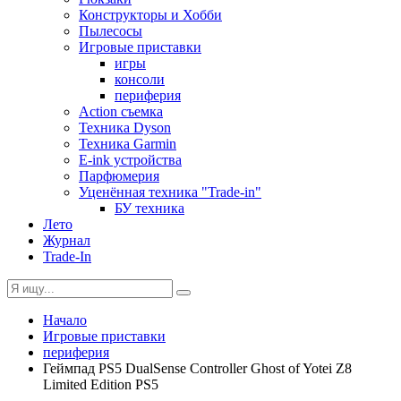
Конструкторы и Хобби
Пылесосы
Игровые приставки
игры
консоли
периферия
Action съемка
Техника Dyson
Техника Garmin
E-ink устройства
Парфюмерия
Уценённая техника "Trade-in"
БУ техника
Лето
Журнал
Trade-In
Начало
Игровые приставки
периферия
Геймпад PS5 DualSense Controller Ghost of Yotei Z8
Limited Edition PS5