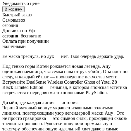
Уведомлять о цене
В корзину
Быстрый заказ
Самовывоз
сегодня
Доставка по Уфе
сегодня
, бесплатно
Оплата при получении
наличными
Её маска треснула, но дух — нет. Твоя очередь держать удар.
Под тенью горы Йотей рождается новая легенда. Ацу —
одинокая наемница, чья семья пала от рук убийц. Она идет по
следу, и каждый её шаг — произведение искусства мести.
Встречайте DualSense Wireless Controller Ghost of Yotei Z8
Black Limited Edition — геймпад, в котором японская эстетика
встречается с передовыми технологиями PlayStation.
Дизайн, где каждая линия — история.
Черный матовый корпус украшен изящными золотыми
линиями, повторяющими узор легендарной маски Ацу . Это
не просто гравировка — это символ силы, проходящей сквозь
трещины прошлого. Рукоятки получили премиальную
текстуру, обеспечивающую идеальный хват даже в самые