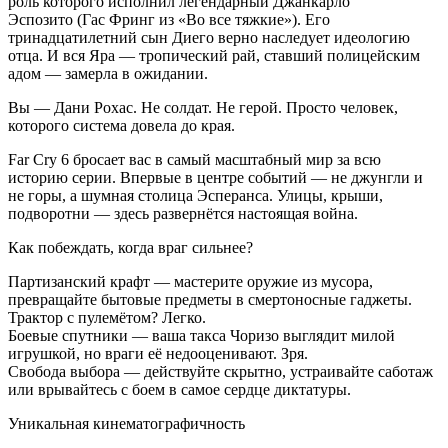
роль которого исполнил легендарный Джанкарло
Эспозито (Гас Фринг из «Во все тяжкие»). Его
тринадцатилетний сын Диего верно наследует идеологию
отца. И вся Яра — тропический рай, ставший полицейским
адом — замерла в ожидании.
Вы — Дани Рохас. Не солдат. Не герой. Просто человек,
которого система довела до края.
Far Cry 6 бросает вас в самый масштабный мир за всю
историю серии. Впервые в центре событий — не джунгли и
не горы, а шумная столица Эсперанса. Улицы, крыши,
подворотни — здесь развернётся настоящая война.
Как побеждать, когда враг сильнее?
Партизанский крафт — мастерите оружие из мусора,
превращайте бытовые предметы в смертоносные гаджеты.
Трактор с пулемётом? Легко.
Боевые спутники — ваша такса Чоризо выглядит милой
игрушкой, но враги её недооценивают. Зря.
Свобода выбора — действуйте скрытно, устраивайте саботаж
или врывайтесь с боем в самое сердце диктатуры.
Уникальная кинематографичность