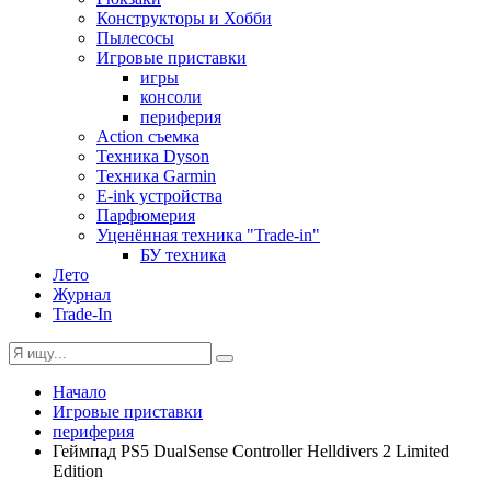
Конструкторы и Хобби
Пылесосы
Игровые приставки
игры
консоли
периферия
Action съемка
Техника Dyson
Техника Garmin
E-ink устройства
Парфюмерия
Уценённая техника "Trade-in"
БУ техника
Лето
Журнал
Trade-In
Начало
Игровые приставки
периферия
Геймпад PS5 DualSense Controller Helldivers 2 Limited
Edition