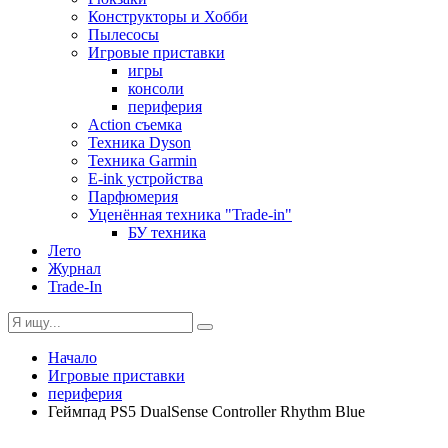
Конструкторы и Хобби
Пылесосы
Игровые приставки
игры
консоли
периферия
Action съемка
Техника Dyson
Техника Garmin
E-ink устройства
Парфюмерия
Уценённая техника "Trade-in"
БУ техника
Лето
Журнал
Trade-In
Начало
Игровые приставки
периферия
Геймпад PS5 DualSense Controller Rhythm Blue