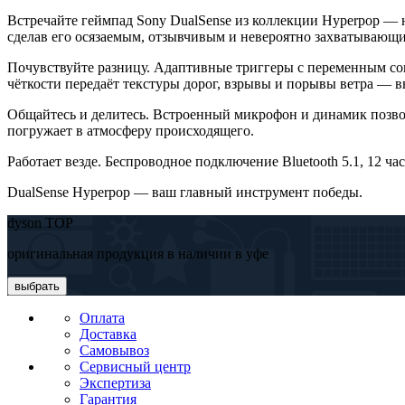
Встречайте геймпад Sony DualSense из коллекции Hyperpop — 
сделав его осязаемым, отзывчивым и невероятно захватывающ
Почувствуйте разницу. Адаптивные триггеры с переменным соп
чёткости передаёт текстуры дорог, взрывы и порывы ветра — в
Общайтесь и делитесь. Встроенный микрофон и динамик позвол
погружает в атмосферу происходящего.
Работает везде. Беспроводное подключение Bluetooth 5.1, 12 ча
DualSense Hyperpop — ваш главный инструмент победы.
dyson TOP
оригинальная продукция в наличии в уфе
выбрать
Оплата
Доставка
Самовывоз
Сервисный центр
Экспертиза
Гарантия